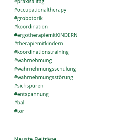
#praxisalltag
#occupationaltherapy
#grobotorik
#koordination
#ergotherapiemitKINDERN
#therapiemitkindern
#koordinationstraining
#wahrnehmung
#wahrnehmungsschulung
#wahrnehmungsstörung
#sichspüren
#entspannung
#ball
#tor
Neuste Beiträge