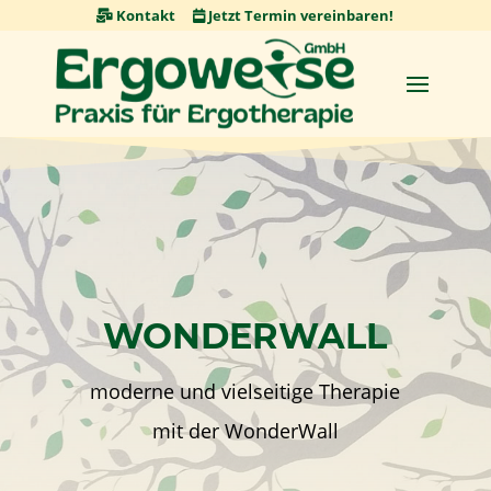
Skip
Kontakt
Jetzt Termin vereinbaren!
to
content
WONDERWALL
moderne und vielseitige Therapie
mit der WonderWall